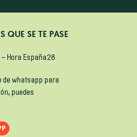
 QUE SE TE PASE
0 – Hora España28
o de whatsapp para
ión, puedes
PP